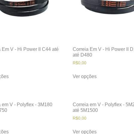
 Em V - Hi Power II C44 até
Correia Em V - Hi Power II 
até D480
R$
0,00
ções
Ver opções
 em V - Polyflex - 3M180
Correia em V - Polyflex - 5M
750
até 5M1500
R$
0,00
ções
Ver opções