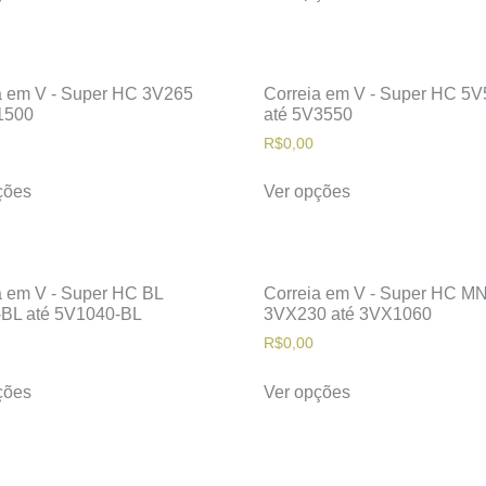
a em V - Super HC 3V265
Correia em V - Super HC 5
1500
até 5V3550
R$
0,00
ções
Ver opções
a em V - Super HC BL
Correia em V - Super HC M
BL até 5V1040-BL
3VX230 até 3VX1060
R$
0,00
ções
Ver opções