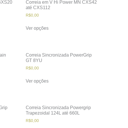
 BXS20
Correia em V Hi Power MN CXS42
até CXS112
R$
0,00
Ver opções
ain
Correia Sincronizada PowerGrip
GT 8YU
R$
0,00
Ver opções
Grip
Correia Sincronizada Powergrip
Trapezoidal 124L até 660L
R$
0,00