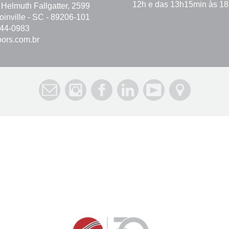
12h e das 13h15min às 1
 Helmuth Fallgatter, 2599
Joinville - SC - 89206-101
744-0983
ors.com.br