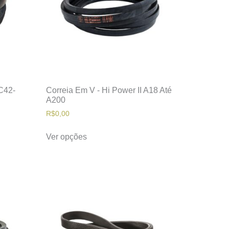
 C42-
Correia Em V - Hi Power II A18 Até
A200
R$
0,00
Ver opções