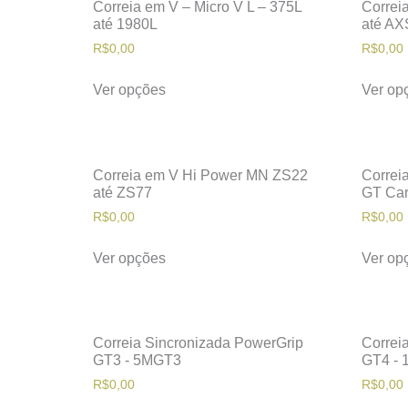
Correia em V – Micro V L – 375L
Correi
até 1980L
até AX
R$
0,00
R$
0,00
Ver opções
Ver op
Correia em V Hi Power MN ZS22
Correi
até ZS77
GT Car
R$
0,00
R$
0,00
Ver opções
Ver op
Correia Sincronizada PowerGrip
Correi
GT3 - 5MGT3
GT4 -
R$
0,00
R$
0,00