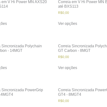
a em V Hi Power MN AXS20
Correia em V Hi Power MN
S114
até BXS113
R$
0,00
ções
Ver opções
a Sincronizada Polychain
Correia Sincronizada Polych
bon - 14MGT
GT Carbon - 8MGT
R$
0,00
ções
Ver opções
a Sincronizada PowerGrip
Correia Sincronizada Power
 14MGT4
GT4 - 8MGT4
R$
0,00