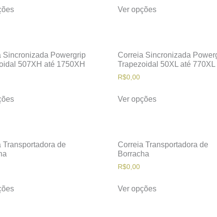
ções
Ver opções
a Sincronizada Powergrip
Correia Sincronizada Power
oidal 507XH até 1750XH
Trapezoidal 50XL até 770XL
R$
0,00
ções
Ver opções
a Transportadora de
Correia Transportadora de
ha
Borracha
R$
0,00
ções
Ver opções