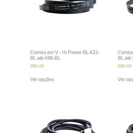
Correia em V - Hi Power BL A22-
Correi
BL até A96-BL
BL até
R$
0,00
R$
0,00
Ver opções
Ver op