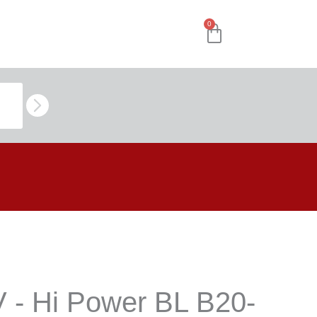
0
V - Hi Power BL B20-