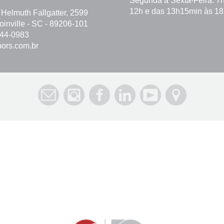
Segunda à Sexta-Feira: 7
12h e das 13h15min às 1
 Helmuth Fallgatter, 2599
Joinville - SC - 89206-101
744-0983
ors.com.br