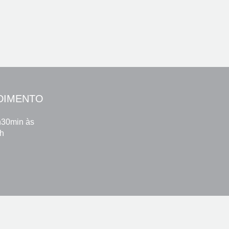
DIMENTO
h30min às
8h